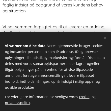
faglig indsigt på baggrund af vores kundens behov
og situation.
Vi har sammen forpligtet os til at leverer en ordning,
der ikke kun støtter de direkte implicerede parter,
men også tager hånd om hele organisation og
samtidigt forpligtet os til at opretholde den højeste
Vi værner om dine data
. Vores hjemmeside bruger cookies
standard, sikkerhed og diskretion overfor vores
og indsamler persondata som IP-adresse, ID og browser
kunder og deres ansatte.
oplysninger til statistik og markedsføringsformål. Disse data
Vi ser frem til sammen at leverer
deles med vores samarbejdspartnere, der lagrer og/eller
whistleblowerordninger i fællesskab med WTC
tilgår oplysninger på din enhed for at vise tilpassede
advokaterne og er fast besluttede på altid at være
annoncer, foretage annoncemålinger, levere tilpasset
blandt Danmarks mest erfarne på området.
indhold, indholdsmålinger, opnå indsigt i målgrupper og
udvikle produkter.
For yderligere information, se venligst vores
cookie
- og
privatlivspolitik
.
© 2020 - 2025 Trust Culture ApS. CVR.nr. 44118939