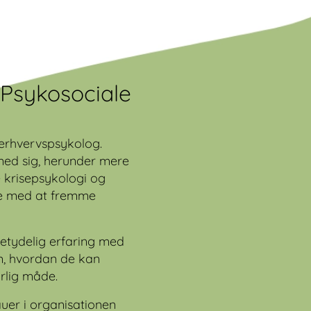
 Psykosociale
 erhvervspsykolog.
 med sig, herunder mere
e krisepsykologi og
jde med at fremme
betydelig erfaring med
m, hvordan de kan
rlig måde.
eauer i organisationen