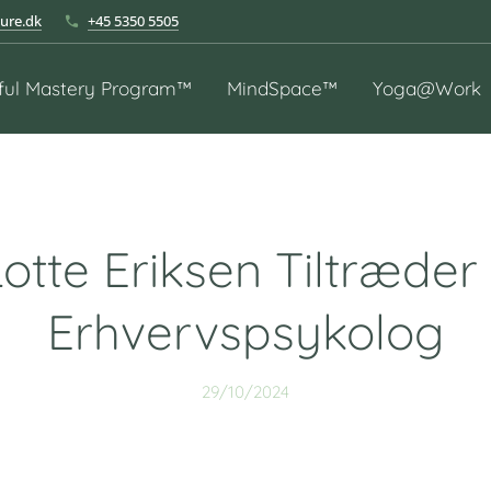
ure.dk
+45 5350 5505
ful Mastery Program™
MindSpace™
Yoga@Work
otte Eriksen Tiltræde
Erhvervspsykolog
29/10/2024