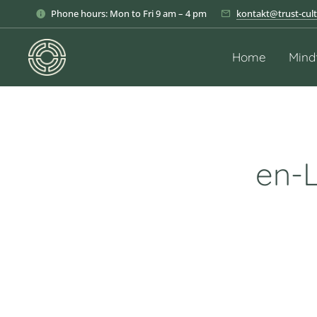
Phone hours: Mon to Fri 9 am – 4 pm
kontakt@trust-cult
Home
Mind
en-L