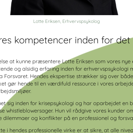
Lotte Eriksen, Erhvervspsykolog
ores kompetencer inden for det
jelse at kunne præsentere Lotte Eriksen som vores nye
tende og alsidig erfaring inden for erhvervspsykologi
fra Forsvaret. Hendes ekspertise strækker sig over båd
lket gør hende til en værdifuld ressource i vores arbe
bejdsmiljøer.
et sig inden for krisepsykologi og har oparbejdet en 
e whistleblowersager. Hun vil rådgive vores kunder o
 dilemmaer og konflikter på en professionel og forsva
te i hendes professionelle virke er at sikre, at alle niv