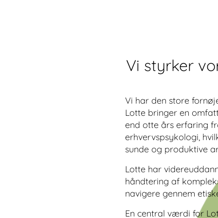
Vi styrker v
Vi har den store fornø
Lotte bringer en omfat
end otte års erfaring 
erhvervspsykologi, hvi
sunde og produktive ar
Lotte har videreuddann
håndtering af kompleks
navigere gennem etiske
En central værdi for Lot