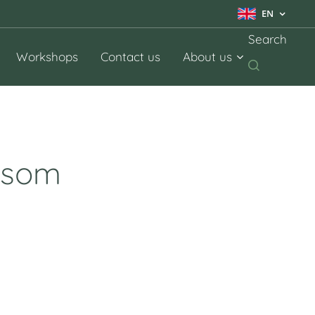
EN
Search
Workshops
Contact us
About us
r som